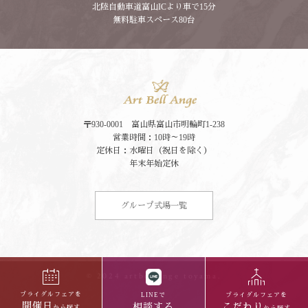
北陸自動車道富山ICより車で15分
無料駐車スペース80台
〒930-0001 富山県富山市明輪町1-238
営業時間：10時～19時
定休日：水曜日（祝日を除く）
年末年始定休
グループ式場一覧
© 2024 artbellange toyama.
ブライダルフェアを
LINEで
ブライダルフェアを
開催日
相談する
こだわり
から探す